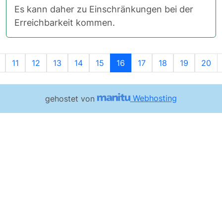
Es kann daher zu Einschränkungen bei der
Erreichbarkeit kommen.
e
Vorherige
11
12
13
14
15
16
17
18
19
20
gehostet von
Webhosting