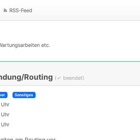
RSS-Feed
Wartungsarbeiten etc.
indung/Routing
(
beendet)
ver
Sonstiges
 Uhr
 Uhr
 Uhr
eiten am Routing vor.