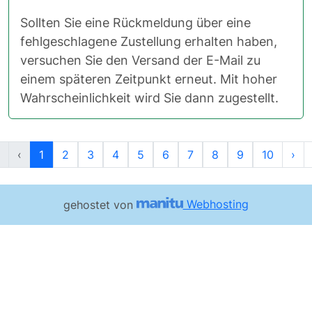
Sollten Sie eine Rückmeldung über eine
fehlgeschlagene Zustellung erhalten haben,
versuchen Sie den Versand der E-Mail zu
einem späteren Zeitpunkt erneut. Mit hoher
Wahrscheinlichkeit wird Sie dann zugestellt.
Erste
Vorherige
Nä
‹
1
2
3
4
5
6
7
8
9
10
›
gehostet von
Webhosting