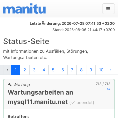
Letzte Änderung:
2026-07-28 07:41:53 +0200
Stand:
2026-08-06 21:44:17 +0200
Status-Seite
mit Informationen zu Ausfällen, Störungen,
Wartungsarbeiten etc.
Erste
Vorherige
Nä
‹
1
2
3
4
5
6
7
8
9
10
›
713 / 713
Wartung
Wartungsarbeiten an
mysql11.manitu.net
(
beendet)
Betroffen: