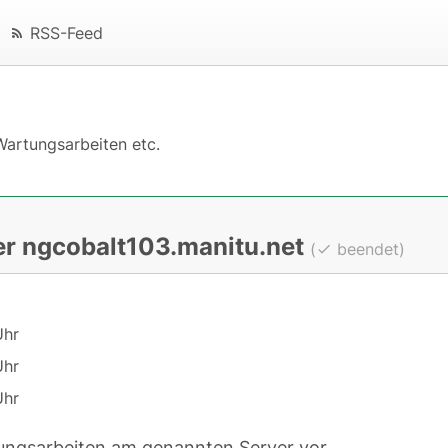
RSS-Feed
Wartungsarbeiten etc.
er ngcobalt103.manitu.net
(
beendet)
Uhr
Uhr
Uhr
ngsarbeiten am genannten Server vor.