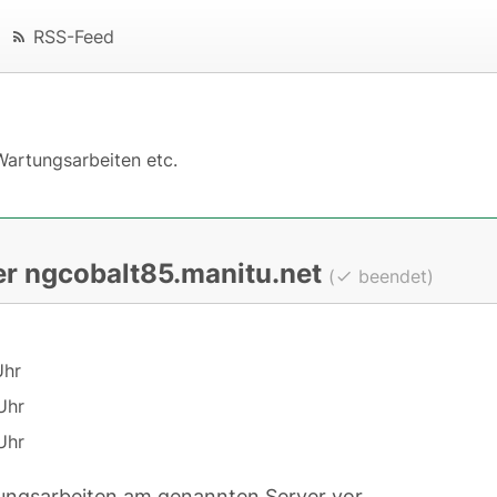
RSS-Feed
Wartungsarbeiten etc.
er ngcobalt85.manitu.net
(
beendet)
Uhr
Uhr
Uhr
ngsarbeiten am genannten Server vor.