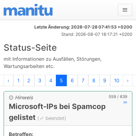
Letzte Änderung:
2026-07-28 07:41:53 +0200
Stand:
2026-08-07 18:17:21 +0200
Status-Seite
mit Informationen zu Ausfällen, Störungen,
Wartungsarbeiten etc.
Erste
Vorherige
Nä
‹
1
2
3
4
5
6
7
8
9
10
›
559 / 639
Hinweis
Microsoft-IPs bei Spamcop
gelistet
(
beendet)
Betroffen: