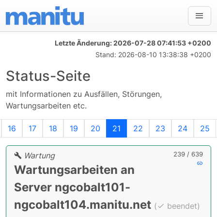
Letzte Änderung:
2026-07-28 07:41:53 +0200
Stand:
2026-08-10 13:38:38 +0200
Status-Seite
mit Informationen zu Ausfällen, Störungen,
Wartungsarbeiten etc.
orherige
16
17
18
19
20
21
22
23
24
25
239 / 639
Wartung
Wartungsarbeiten an
Server ngcobalt101-
ngcobalt104.manitu.net
(
beendet)