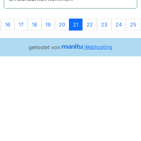
orherige
16
17
18
19
20
21
22
23
24
25
gehostet von
Webhosting