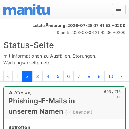
Letzte Änderung:
2026-07-28 07:41:53 +0200
Stand:
2026-08-06 21:42:06 +0200
Status-Seite
mit Informationen zu Ausfällen, Störungen,
Wartungsarbeiten etc.
Erste
Vorherige
Nä
‹
1
2
3
4
5
6
7
8
9
10
›
693 / 713
Störung
Phishing-E-Mails in
unserem Namen
(
beendet)
Betroffen: