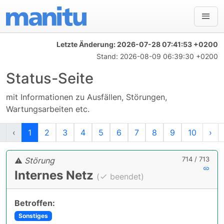
Letzte Änderung:
2026-07-28 07:41:53 +0200
Stand:
2026-08-09 06:39:30 +0200
Status-Seite
mit Informationen zu Ausfällen, Störungen,
Wartungsarbeiten etc.
Erste
Vorherige
Nä
‹
1
2
3
4
5
6
7
8
9
10
›
714 / 713
Störung
Internes Netz
(
beendet)
Betroffen:
Sonstiges